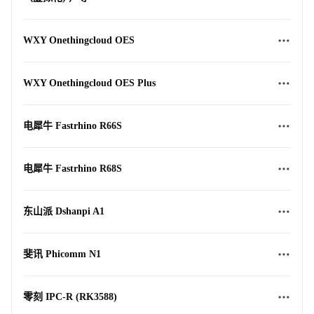
WXY Onethingcloud OES
WXY Onethingcloud OES Plus
电犀牛 Fastrhino R66S
电犀牛 Fastrhino R68S
东山派 Dshanpi A1
斐讯 Phicomm N1
零刻 IPC-R (RK3588)